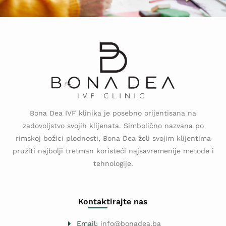
Bona Dea IVF klinika je posebno orijentisana na
zadovoljstvo svojih klijenata. Simbolično nazvana po
rimskoj božici plodnosti, Bona Dea želi svojim klijentima
pružiti najbolji tretman koristeći najsavremenije metode i
tehnologije.
Kontaktirajte nas
Email:
info@bonadea.ba