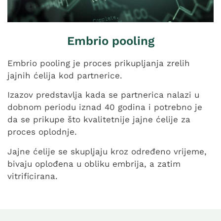
Embrio pooling
Embrio pooling je proces prikupljanja zrelih
jajnih ćelija kod partnerice.
Izazov predstavlja kada se partnerica nalazi u
dobnom periodu iznad 40 godina i potrebno je
da se prikupe što kvalitetnije jajne ćelije za
proces oplodnje.
Jajne ćelije se skupljaju kroz određeno vrijeme,
bivaju oplođena u obliku embrija, a zatim
vitrificirana.