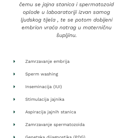
čemu se jajna stanica i spermatozoid
oplode u laboaratoriji izvan samog
ljudskog tijela , te se potom dobijeni
embrion vraća natrag u materničnu
šupljinu.
Zamrzavanje embrija
Sperm washing
Inseminacija (IUI)
Stimulacija jajnika
Aspiracija jajnih stanica
Zamrzavanje spermatozoida
Genetska dijagnostika (PDG)