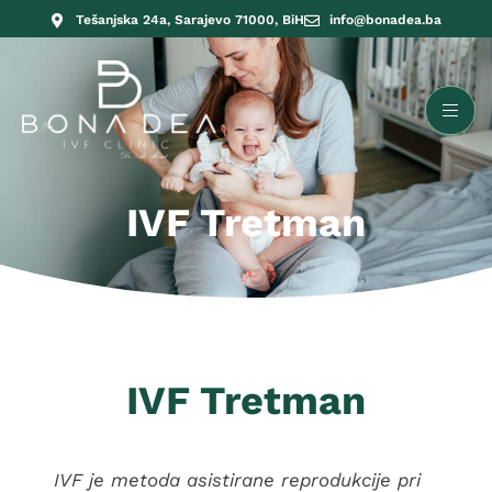
Tešanjska 24a, Sarajevo 71000, BiH
info@bonadea.ba
IVF Tretman
IVF Tretman
IVF je metoda asistirane reprodukcije pri