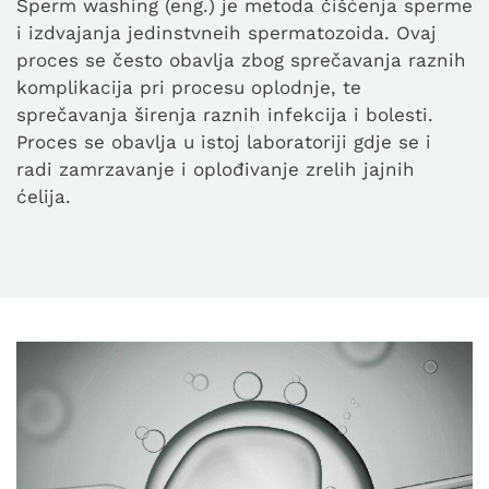
Sperm washing (eng.) je metoda čišćenja sperme
i izdvajanja jedinstvneih spermatozoida. Ovaj
proces se često obavlja zbog sprečavanja raznih
komplikacija pri procesu oplodnje, te
sprečavanja širenja raznih infekcija i bolesti.
Proces se obavlja u istoj laboratoriji gdje se i
radi zamrzavanje i oplođivanje zrelih jajnih
ćelija.