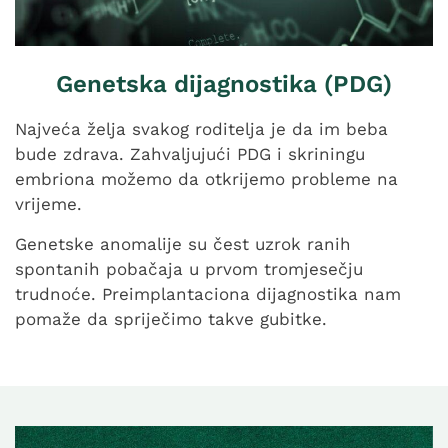
Genetska dijagnostika (PDG)
Najveća želja svakog roditelja je da im beba
bude zdrava. Zahvaljujući PDG i skriningu
embriona možemo da otkrijemo probleme na
vrijeme.
Genetske anomalije su čest uzrok ranih
spontanih pobačaja u prvom tromjesečju
trudnoće. Preimplantaciona dijagnostika nam
pomaže da spriječimo takve gubitke.