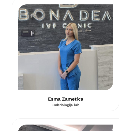
Esma Zametica
Embriologija lab