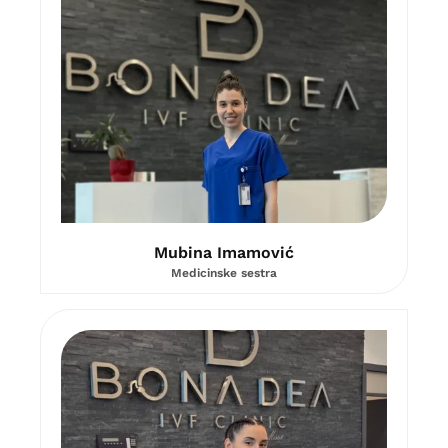
Mubina Imamović​
Medicinske sestra