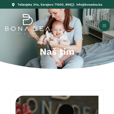
Tešanjska 24a, Sarajevo 71000, BiH
info@bonadea.ba
Naš tim