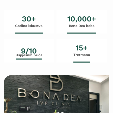
30
+
10,000
+
Godina iskustva
Bona Dea beba
15
+
9/10
Tretmana
Uspješnih priča