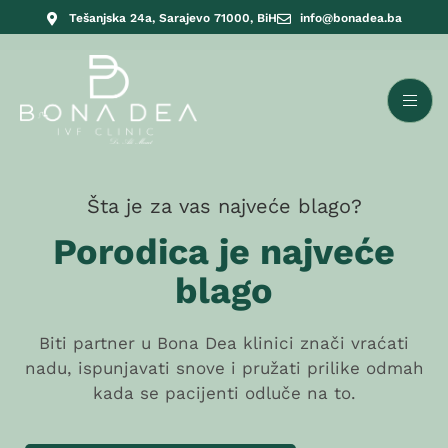
Tešanjska 24a, Sarajevo 71000, BiH
info@bonadea.ba
Šta je za vas najveće blago?
Porodica je najveće
blago
Biti partner u Bona Dea klinici znači vraćati
nadu, ispunjavati snove i pružati prilike odmah
kada se pacijenti odluče na to.