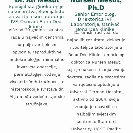
Dr. Ali Mesut
Nursen Mesut,
Specijalista ginekologije
Ph.D
i akušerstva, Specijalista
Senior Embriolog,
za vantjelesnu oplodnju
Direktorica IVF
IVF, Osnivač Bona Dea
Laboratorije, Osnivač
klinike
Bona Dea klinike
Više od 20 godina iskustva i
Da timski rad vodi do
rada u najvećim centrima
najboljih rezultata, dokazuje
na polju vantjelesne
i voditeljica laboratorije u
oplodnje, reproduktivne
Bona Dea Klinici, embriolog
endokrinologije, minimalno
doktorica Nursen Mesut,
invazivne operacije,
koja je nakon sticanja zvanja
perinatologije, vođenja
doktora, radila na procesima
visokorizičnih trudnoća, te
vantjelesne oplodnje u
histeroskopije svrstava dr.
Universal German Hospital,
Alija među vodeće svjetske
aktivno od 2004. svoja
stručnjake.
znanja je usavršila u
najboljim svjetskim
centrima: Stanford
University, UCSF, Pacific