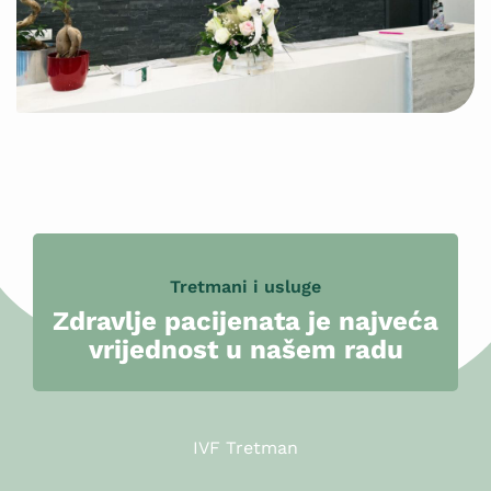
Tretmani i usluge
Zdravlje pacijenata je najveća
vrijednost u našem radu
IVF Tretman