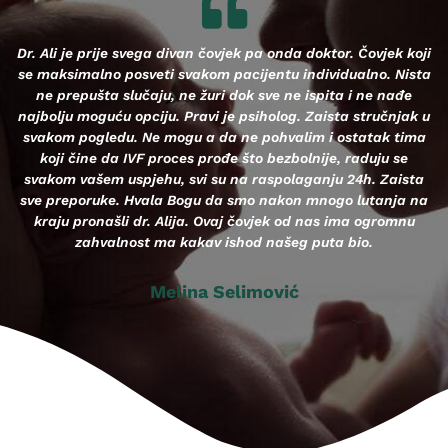
Dr. Ali je prije svega divan čovjek pa onda doktor. Čovjek koji
se maksimalno posveti svakom pacijentu individualno. Nista
ne prepušta slučaju, ne žuri dok sve ne ispita i ne nađe
najbolju moguću opciju. Pravi je psiholog. Zaista stručnjak u
d
svakom pogledu. Ne mogu a da ne pohvalim i ostatak tima
koji čine da IVF proces prođe što bezbolnije, raduju se
svakom vašem uspjehu, svi su na raspolaganju 24h. Zaista
sve preporuke. Hvala Bogu da smo nakon mnogo lutanja na
kraju pronašli dr. Alija. Ovaj čovjek od nas ima ogromnu
zahvalnost ma kakav ishod našeg puta bio.
Melina Selimović