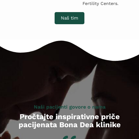
Fertility Centers.
Naš tim
Naši pacijenti govore o nama
Pročtajte inspirativne priče
pacijenata Bona Dea klinike