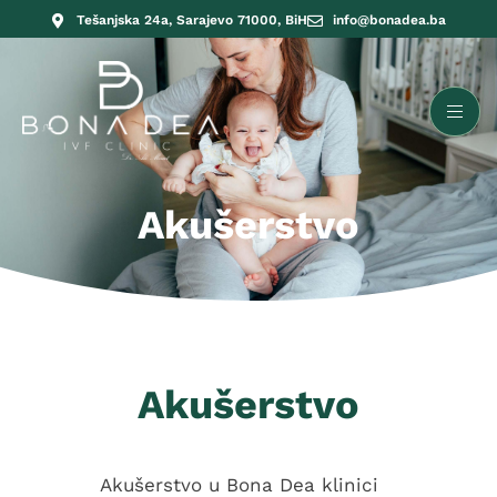
Tešanjska 24a, Sarajevo 71000, BiH
info@bonadea.ba
Akušerstvo
Akušerstvo
Akušerstvo u Bona Dea klinici