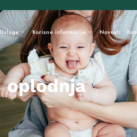
Usluge
Korisne informacije
Novosti
Kon
oplodnja