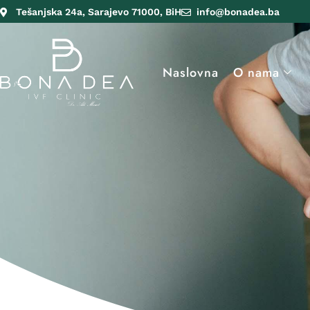
Tešanjska 24a, Sarajevo 71000, BiH
info@bonadea.ba
Naslovna
O nama