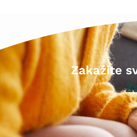
Zakažite s
Z