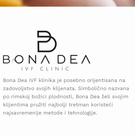
Bona Dea IVF klinika je posebno orijentisana na
zadovoljstvo svojih klijenata. Simbolično nazvana
po rimskoj božici plodnosti, Bona Dea želi svojim
klijentima pružiti najbolji tretman koristeći
najsavremenije metode i tehnologije.