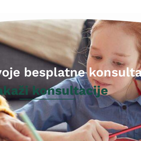
voje besplatne konsulta
akaži konsultacije