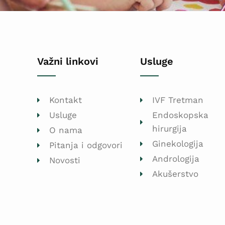
Važni linkovi
Usluge
Kontakt
IVF Tretman
Usluge
Endoskopska
hirurgija
O nama
Ginekologija
Pitanja i odgovori
Andrologija
Novosti
Akušerstvo