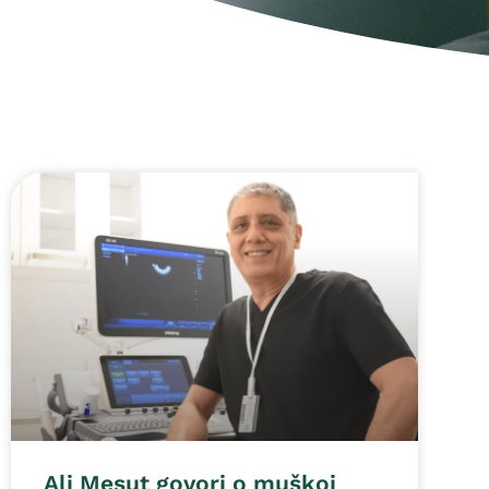
Ali Mesut govori o muškoj