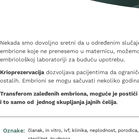
Nekada smo dovoljno sretni da u određenim slučaj
embrione koje ne prenesemo u maternicu, možemo
embriološkoj laboratoriji za buduću upotrebu.
Krioprezervacija
dozvoljava pacijentima da ogranič
ostalih. Embrioni se mogu sačuvati nekoliko godina
Transferom zaleđenih embriona, moguće je postići d
i to samo od jednog skupljanja jajnih ćelija
.
Oznake:
članak
,
in vitro
,
ivf
,
klinika
,
neplodnost
,
porodica
,
sterilitet
,
trudnoca