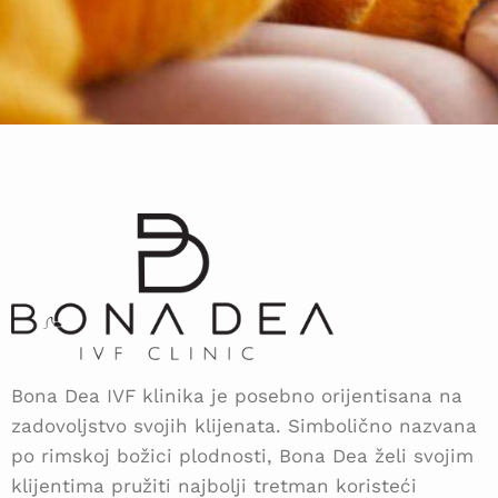
Bona Dea IVF klinika je posebno orijentisana na
zadovoljstvo svojih klijenata. Simbolično nazvana
po rimskoj božici plodnosti, Bona Dea želi svojim
klijentima pružiti najbolji tretman koristeći