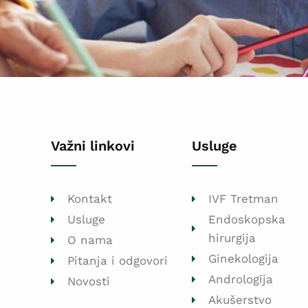
Važni linkovi
Usluge
Kontakt
IVF Tretman
Usluge
Endoskopska
hirurgija
O nama
Ginekologija
Pitanja i odgovori
Andrologija
Novosti
Akušerstvo