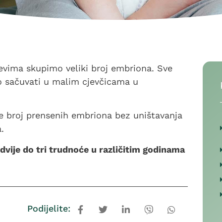
evima skupimo veliki broj embriona. Sve
 sačuvati u malim cjevčicama u
e broj prensenih embriona bez uništavanja
.
vije do tri trudnoće u različitim godinama
Podijelite: