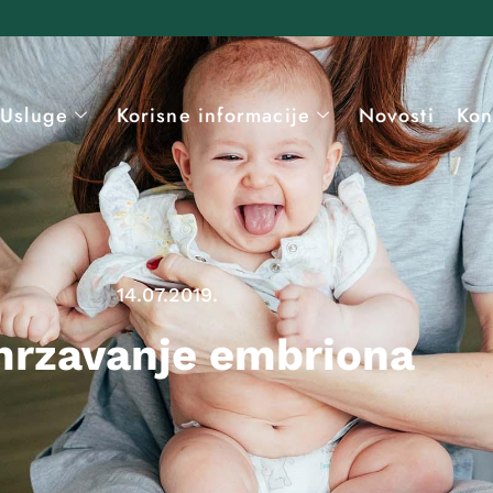
Usluge
Korisne informacije
Novosti
Kon
14.07.2019.
rzavanje embriona