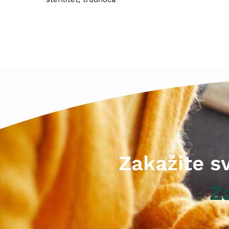
Zakažite s
Z