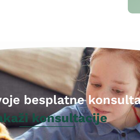
voje besplatne konsulta
akaži konsultacije