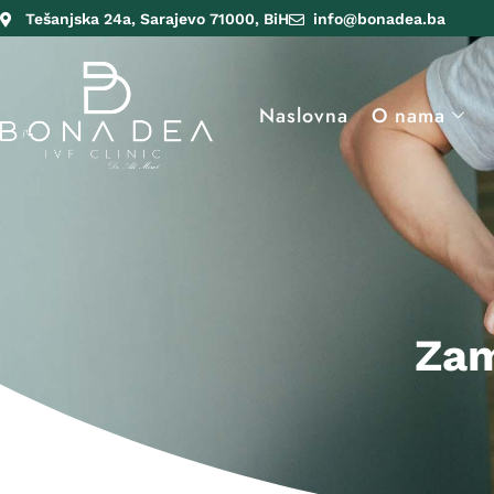
Tešanjska 24a, Sarajevo 71000, BiH
info@bonadea.ba
Naslovna
O nama
Zam