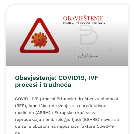
Obavještenje: COVID19, IVF
procesi i trudnoća
COVID i IVF procesi Britansko društvo za plodnost
(BFS), Američko udruženje za reproduktivnu
medicinu (ASRM) i Europsko društvo za
reprodukciju i embriologiju ljudi (ESHRE) naveli su
da su, s obzirom na nepoznate faktore Covid-19
na