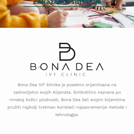
Zakaži konsultacije
Bona Dea IVF klinika je posebno orijentisana na
zadovoljstvo svojih klijenata. Simbolično nazvana po
rimskoj božici plodnosti, Bona Dea želi svojim klijentima
pružiti najbolji tretman koristeći najsavremenije metode i
tehnologije.