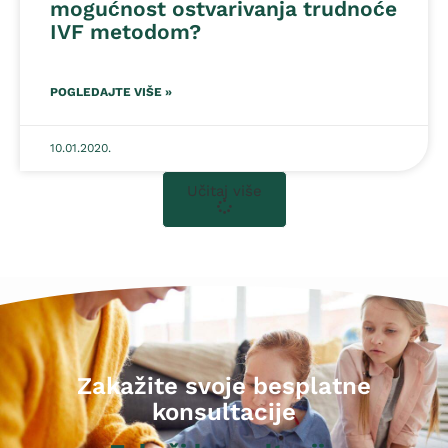
mogućnost ostvarivanja trudnoće
IVF metodom?
POGLEDAJTE VIŠE »
10.01.2020.
Učitaj više
Zakažite svoje besplatne
konsultacije