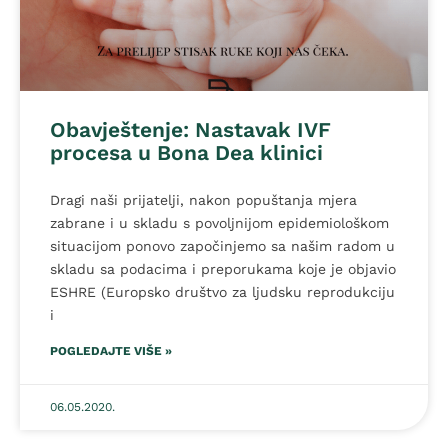
Obavještenje: Nastavak IVF
procesa u Bona Dea klinici
Dragi naši prijatelji, nakon popuštanja mjera
zabrane i u skladu s povoljnijom epidemiološkom
situacijom ponovo započinjemo sa našim radom u
skladu sa podacima i preporukama koje je objavio
ESHRE (Europsko društvo za ljudsku reprodukciju
i
POGLEDAJTE VIŠE »
06.05.2020.