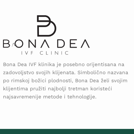
Bona Dea IVF klinika je posebno orijentisana na
zadovoljstvo svojih klijenata. Simbolično nazvana
po rimskoj božici plodnosti, Bona Dea želi svojim
klijentima pružiti najbolji tretman koristeći
najsavremenije metode i tehnologije.