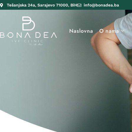
Tešanjska 24a, Sarajevo 71000, BiH
info@bonadea.ba
Naslovna
O nama