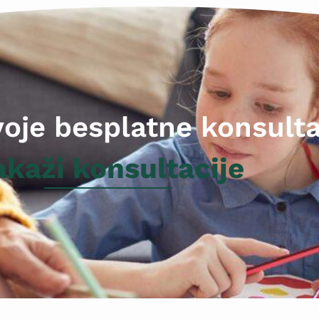
voje besplatne konsulta
akaži konsultacije