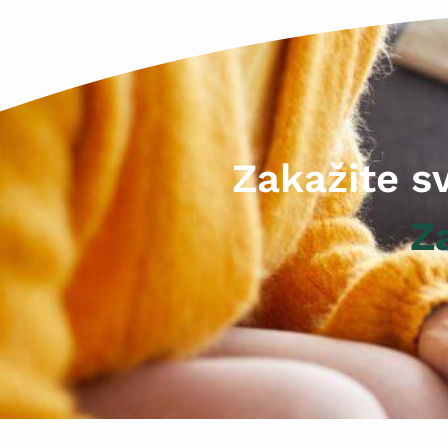
Zakažite s
Z