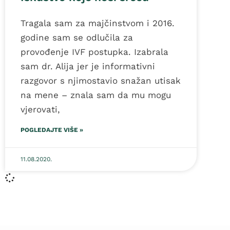
Tragala sam za majčinstvom i 2016.
godine sam se odlučila za
provođenje IVF postupka. Izabrala
sam dr. Alija jer je informativni
razgovor s njimostavio snažan utisak
na mene – znala sam da mu mogu
vjerovati,
POGLEDAJTE VIŠE »
11.08.2020.