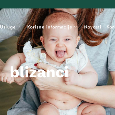
Usluge
Korisne informacije
Novosti
Kon
blizanci