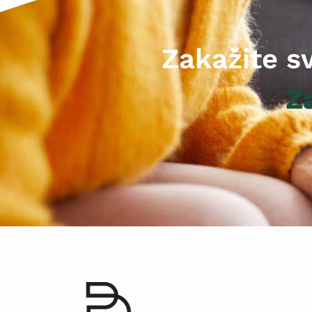
Zakažite s
Z