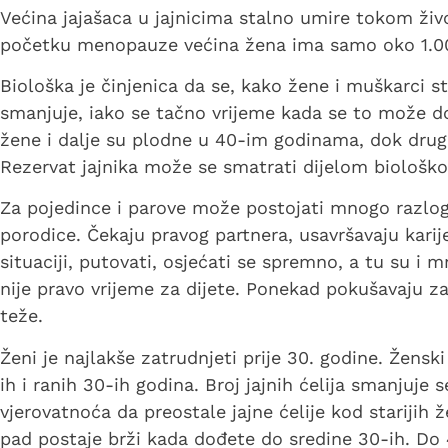
Većina jajašaca u jajnicima stalno umire tokom živ
početku menopauze većina žena ima samo oko 1.000 
Biološka je činjenica da se, kako žene i muškarci st
smanjuje, iako se tačno vrijeme kada se to može d
žene i dalje su plodne u 40-im godinama, dok drug
Rezervat jajnika može se smatrati dijelom biološko
Za pojedince i parove može postojati mnogo razlog
porodice. Čekaju pravog partnera, usavršavaju karijer
situaciji, putovati, osjećati se spremno, a tu su i 
nije pravo vrijeme za dijete. Ponekad pokušavaju za
teže.
Ženi je najlakše zatrudnjeti prije 30. godine. Žens
ih i ranih 30-ih godina. Broj jajnih ćelija smanjuje 
vjerovatnoća da preostale jajne ćelije kod starij
pad postaje brži kada dođete do sredine 30-ih. Do 