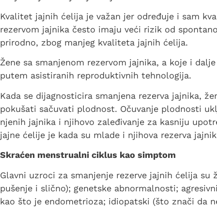
Kvalitet jajnih ćelija je važan jer određuje i sam k
rezervom jajnika često imaju veći rizik od spontan
prirodno, zbog manjeg kvaliteta jajnih ćelija.
Žene sa smanjenom rezervom jajnika, a koje i dalje
putem asistiranih reproduktivnih tehnologija.
Kada se dijagnosticira smanjena rezerva jajnika, 
pokušati sačuvati plodnost. Očuvanje plodnosti uklj
njenih jajnika i njihovo zaleđivanje za kasniju upo
jajne ćelije je kada su mlade i njihova rezerva jajnik
Skraćen menstrualni ciklus kao simptom
Glavni uzroci za smanjenje rezerve jajnih ćelija su 
pušenje i slično); genetske abnormalnosti; agresivni
kao što je endometrioza; idiopatski (što znači da n