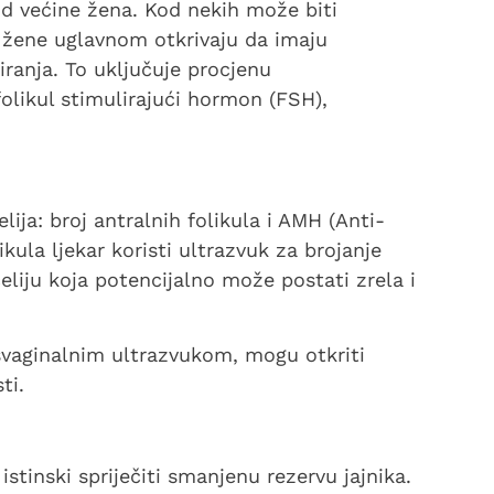
d većine žena. Kod nekih može biti
, žene uglavnom otkrivaju da imaju
iranja. To uključuje procjenu
olikul stimulirajući hormon (FSH),
lija: broj antralnih folikula i AMH (Anti-
kula ljekar koristi ultrazvuk za brojanje
 ćeliju koja potencijalno može postati zrela i
svaginalnim ultrazvukom, mogu otkriti
ti.
istinski spriječiti smanjenu rezervu jajnika.