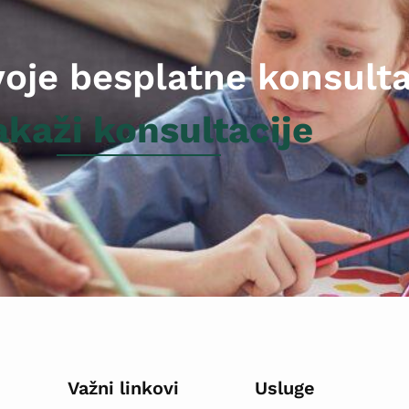
voje besplatne konsulta
akaži konsultacije
Važni linkovi
Usluge