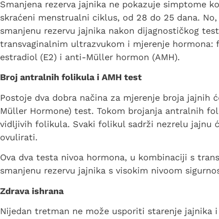
Smanjena rezerva jajnika ne pokazuje simptome ko
skraćeni menstrualni ciklus, od 28 do 25 dana. No
smanjenu rezervu jajnika nakon dijagnostičkog test
transvaginalnim ultrazvukom i mjerenje hormona: f
estradiol (E2) i anti-Müller hormon (AMH).
Broj antralnih folikula i AMH test
Postoje dva dobra načina za mjerenje broja jajnih će
Müller Hormone) test. Tokom brojanja antralnih foli
vidljivih folikula. Svaki folikul sadrži nezrelu jajnu
ovulirati.
Ova dva testa nivoa hormona, u kombinaciji s tran
smanjenu rezervu jajnika s visokim nivoom sigurnos
Zdrava ishrana
Nijedan tretman ne može usporiti starenje jajnika i 