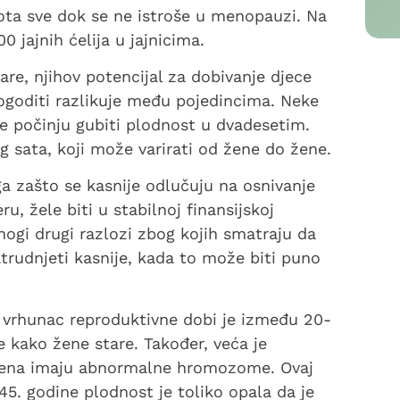
ota sve dok se ne istroše u menopauzi. Na
jajnih ćelija u jajnicima.
are, njihov potencijal za dobivanje djece
ogoditi razlikuje među pojedincima. Neke
e počinju gubiti plodnost u dvadesetim.
g sata, koji može varirati od žene do žene.
a zašto se kasnije odlučuju na osnivanje
u, žele biti u stabilnoj finansijskoj
mnogi drugi razlozi zbog kojih smatraju da
trudnjeti kasnije, kada to može biti puno
ki vrhunac reproduktivne dobi je između 20-
se kako žene stare. Također, veća je
ih žena imaju abnormalne hromozome. Ovaj
45. godine plodnost je toliko opala da je