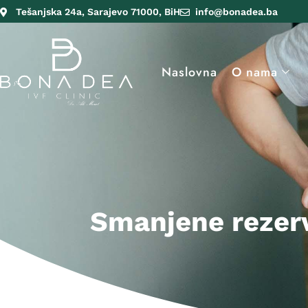
Tešanjska 24a, Sarajevo 71000, BiH
info@bonadea.ba
Naslovna
O nama
Smanjene rezerve