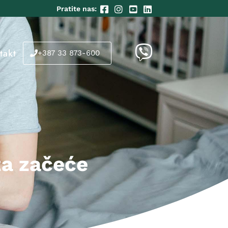
Pratite nas:
takt
+387 33 873-600
za začeće