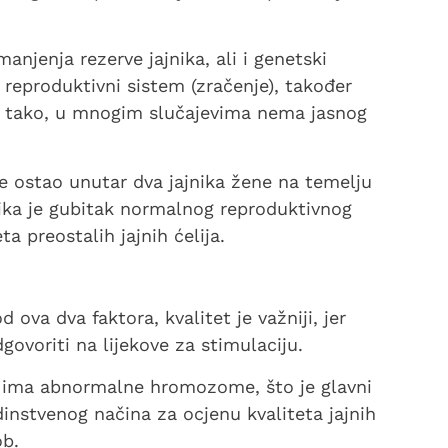
anjenja rezerve jajnika, ali i genetski
 reproduktivni sistem (zračenje), također
to tako, u mnogim slučajevima nema jasnog
je ostao unutar dva jajnika žene na temelju
jnika je gubitak normalnog reproduktivnog
ta preostalih jajnih ćelija.
od ova dva faktora, kvalitet je važniji, jer
govoriti na lijekove za stimulaciju.
ija ima abnormalne hromozome, što je glavni
nstvenog načina za ocjenu kvaliteta jajnih
ob.