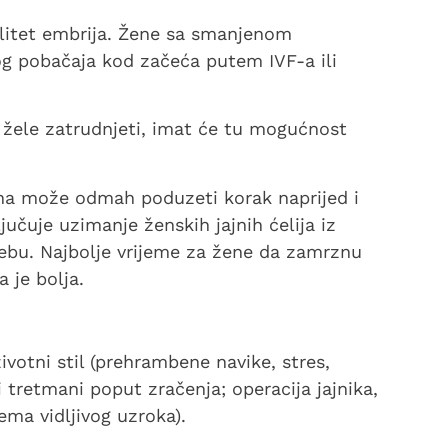
valitet embrija. Žene sa smanjenom
og pobačaja kod začeća putem IVF-a ili
 žele zatrudnjeti, imat će tu mogućnost
žena može odmah poduzeti korak naprijed i
učuje uzimanje ženskih jajnih ćelija iz
trebu. Najbolje vrijeme za žene da zamrznu
a je bolja.
životni stil (prehrambene navike, stres,
 tretmani poput zračenja; operacija jajnika,
ema vidljivog uzroka).