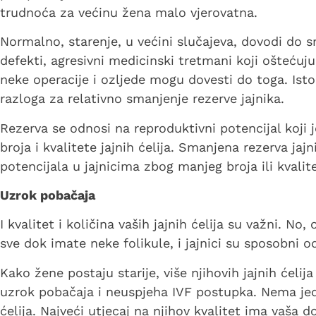
trudnoća za većinu žena malo vjerovatna.
Normalno, starenje, u većini slučajeva, dovodi do sm
defekti, agresivni medicinski tretmani koji oštećuju
neke operacije i ozljede mogu dovesti do toga. Is
razloga za relativno smanjenje rezerve jajnika.
Rezerva se odnosi na reproduktivni potencijal koji 
broja i kvalitete jajnih ćelija. Smanjena rezerva ja
potencijala u jajnicima zbog manjeg broja ili kvalite
Uzrok pobačaja
I kvalitet i količina vaših jajnih ćelija su važni. No, 
sve dok imate neke folikule, i jajnici su sposobni od
Kako žene postaju starije, više njihovih jajnih ćel
uzrok pobačaja i neuspjeha IVF postupka. Nema jedi
ćelija. Najveći utjecaj na njihov kvalitet ima vaša d