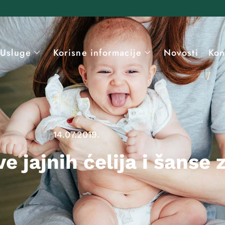
Usluge
Korisne informacije
Novosti
Kon
14.07.2019.
 jajnih ćelija i šanse 