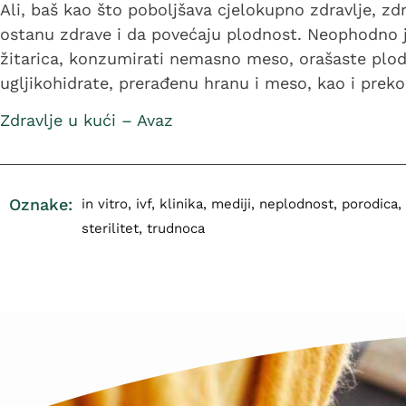
Ali, baš kao što poboljšava cjelokupno zdravlje, z
ostanu zdrave i da povećaju plodnost. Neophodno je
žitarica, konzumirati nemasno meso, orašaste plodo
ugljikohidrate, prerađenu hranu i meso, kao i preko
Zdravlje u kući – Avaz
Oznake:
in vitro
,
ivf
,
klinika
,
mediji
,
neplodnost
,
porodica
,
sterilitet
,
trudnoca