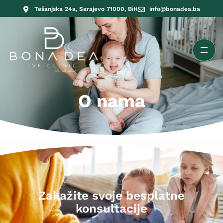
Tešanjska 24a, Sarajevo 71000, BiH
info@bonadea.ba
O nama
Zakažite svoje besplatne
konsultacije