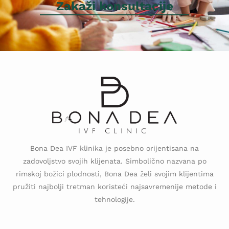
Zakaži konsultacije
Bona Dea IVF klinika je posebno orijentisana na
zadovoljstvo svojih klijenata. Simbolično nazvana po
rimskoj božici plodnosti, Bona Dea želi svojim klijentima
pružiti najbolji tretman koristeći najsavremenije metode i
tehnologije.