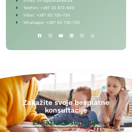
Email:
info@bonadea.ba
Telefon:
+387 33 873-600
Viber:
+387 65 730-730
Whatsapp:
+387 65 730-730
Zakažite svoje besplatne
konsultacije
Zakaži konsultacije