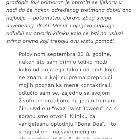
građanin BiH primoran je obratiti se ljekaru u
nadi da će nakon određenog tretmana dobiti ono
najbolje – potomstvo. Upravo zbog svega
navedenog, dr. Ali Mesut i njegova supruga
odlučili su otvoriti kliniku koja će biti na usluzi
svima onima koji trebaju ovu vrstu pomoći.
Polovinom septembra 2018. godine,
nakon što sam primio toliko molbi
kako od prijatelja tako i od onih koje
ne znam, a koji su prema preporuci
mojih poznanika mene kontaktirali,
odlučio sam se, zajedno sa svojom
životnom pratiljom, na jedan humani
čin. Ovdje u “Avaz Twist Toweru” na 4.
spratu smo otvorili Kliniku za
vantjelesnu oplodnju ”Bona Dea”, i to
s najboljim i najsavremenijim