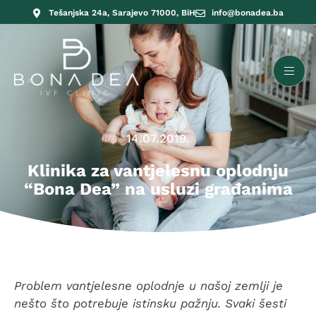
Tešanjska 24a, Sarajevo 71000, BiH
info@bonadea.ba
14.07.2019.
Klinika za vantjelesnu oplodnju
“Bona Dea” na usluzi građanima
Problem vantjelesne oplodnje u našoj zemlji je
nešto što potrebuje istinsku pažnju. Svaki šesti