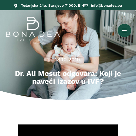
Tešanjska 24a, Sarajevo 71000, BiH
info@bonadea.ba
18.10.2019.
Dr. Ali Mesut odgovara: Koji je
naveći izazov u IVF?