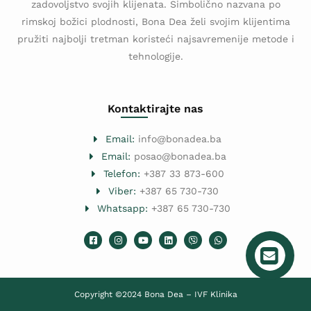
zadovoljstvo svojih klijenata. Simbolično nazvana po
rimskoj božici plodnosti, Bona Dea želi svojim klijentima
pružiti najbolji tretman koristeći najsavremenije metode i
tehnologije.
Kontaktirajte nas
Email:
info@bonadea.ba
Email:
posao@bonadea.ba
Telefon:
+387 33 873-600
Viber:
+387 65 730-730
Whatsapp:
+387 65 730-730
Copyright ©2024 Bona Dea – IVF Klinika