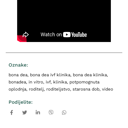
Oznake:
bona dea
,
bona dea ivf klinika
,
bona dea klinika
,
bonadea
,
in vitro
,
ivf
,
klinika
,
potpomognuta
oplodnja
,
roditelj
,
roditeljstvo
,
starosna dob
,
video
Podijelite: