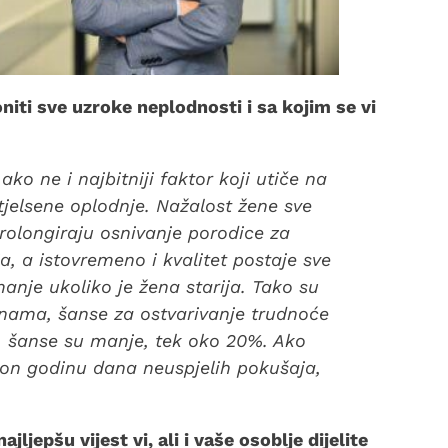
ti sve uzroke neplodnosti i sa kojim se vi
ko ne i najbitniji faktor koji utiče na
tjelsene oplodnje. Nažalost žene sve
prolongiraju osnivanje porodice za
a, a istovremeno i kvalitet postaje sve
manje ukoliko je žena starija. Tako su
nama, šanse za ostvarivanje trudnoće
, šanse su manje, tek oko 20%. Ako
kon godinu dana neuspjelih pokušaja,
jepšu vijest vi, ali i vaše osoblje dijelite