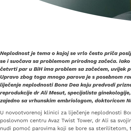
Neplodnost je tema o kojoj se vrlo često priča posl
se i suočava sa problemom prirodnog začeća. Iako
četvrti par u BiH ima problem sa začećem, uvijek po
Upravo zbog toga mnogo parova je s posebnom rad
liječenje neplodnosti Bona Dea koju predvodi prizn
reprodukcije dr Ali Mesut, specijalista ginekologij
zajedno sa vrhunskim embriologom, doktoricom N
U novootvorenoj klinici za liječenje neplodnosti Bo
poslovnom centru Avaz Twist Tower, dr Ali sa svo
nudi pomoć parovima koji se bore sa sterilitetom, t