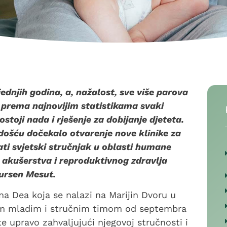
jednjih godina, a, nažalost, sve više parova
 prema najnovijim statistikama svaki
stoji nada i rješenje za dobijanje djeteta.
ošću dočekalo otvarenje nove klinike za
ati svjetski stručnjak u oblasti humane
e, akušerstva i reproduktivnog zdravlja
ursen Mesut.
na Dea koja se nalazi na Marijin Dvoru u
jim mladim i stručnim timom od septembra
e upravo zahvaljujući njegovoj stručnosti i