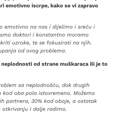
ari emotivno iscrpe, kako se vi zapravo
lo emotivno na nas i dijelimo i sreću i
i smo doktori i konstantno moramo
riti uzroke, te se fokusirati na njih.
upanja od ovog problema.
k neplodnosti od strane muškaraca ili je to
problem sa neplodnošću, dok drugih
ju kod oba pola istovremeno. Možemo
ih partnera, 30% kod oboje, a ostatak
 otkrivanju i dalje radimo.