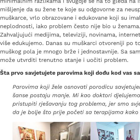
minimalnim razlikama i svugdje se na to gleda na is
mišljenje da su žene te koje su odgovorne za neus
muškarce, vrlo obrazovane i edukovane koji su imal
neplodnosti, iako problem često nije bio u ženama. 
Zahvaljujući medijima, televiziji, novinama, inter
više edukujemo. Danas su muškarci otvoreniji po to
muškog pola je mnogo brže i jednostavnije. Sa s
može utvrditi trenutno stanje i uočiti problem.
Šta prvo savjetujete parovima koji dođu kod vas 
Parovima koji žele osnovati porodicu savjetu
šanse postaju manje. Mi kao doktori djelujemo 
pristupiti rješavanju tog problema, jer smo s
da je bolje što prije početi sa terapijama kako 