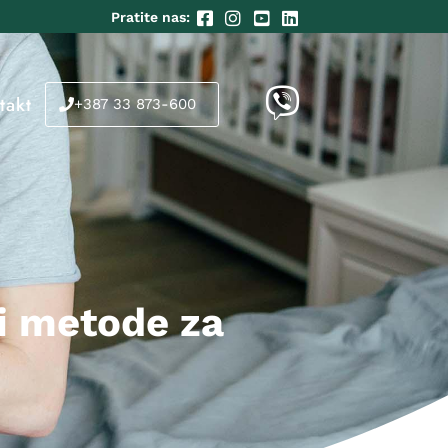
Pratite nas:
takt
+387 33 873-600
 i metode za