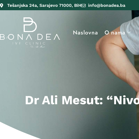
Tešanjska 24a, Sarajevo 71000, BiH
info@bonadea.ba
Naslovna
O nama
Dr Ali Mesut: “Nivo