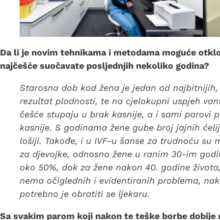
Da li je novim tehnikama i metodama moguće otkloni
najčešće suočavate posljednjih nekoliko godina?
Starosna dob kod žena je jedan od najbitnijih, a
rezultat plodnosti, te na cjelokupni uspjeh van
češće stupaju u brak kasnije, a i sami parovi 
kasnije. S godinama žene gube broj jajnih ćelij
lošiji. Takođe, i u IVF-u šanse za trudnoću su 
za djevojke, odnosno žene u ranim 30-im godi
oko 50%, dok za žene nakon 40. godine života
nema očiglednih i evidentiranih problema, na
potrebno je obratiti se ljekaru.
Sa svakim parom koji nakon te teške borbe dobije najl