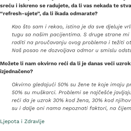
sreću i iskreno se radujete, da li vas nekada te stv
“refresh-ujete”, da li ikada odmarate?
Kao što sam i rekao, istina je da sve djeluje vr
tugu sa našim pacijentima. S druge strane m
raditi na proučavanju ovog problema i težiti otk
Naš posao ne dozvoljava odmor u smislu odst
Možete li nam okvirno reći da li je danas veći uzro
izjednačeno?
Okvirno gledajući 50% su žene te koje imaju 
50% su muškarci. Problemi se najčešće javlja
reći da je uzrok 30% kod žena, 30% kod njihov
su i dalje oni nama nepoznati faktori, na čijem
Ljepota i Zdravlje