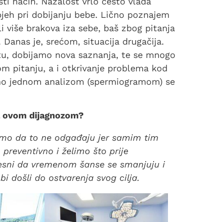
ti način. Nažalost vrlo često vlada
pjeh pri dobijanju bebe. Lično poznajem
i više brakova iza sebe, baš zbog pitanja
Danas je, srećom, situacija drugačija.
netu, dobijamo nova saznanja, te se mnogo
m pitanju, a i otkrivanje problema kod
amo jednom analizom (spermiogramom) se
sa ovom dijagnozom?
jemo da to ne odgađaju jer samim tim
preventivno i želimo što prije
vjesni da vremenom šanse se smanjuju i
bi došli do ostvarenja svog cilja.