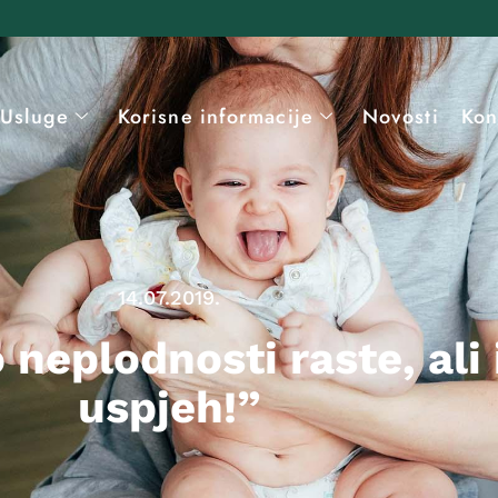
Usluge
Korisne informacije
Novosti
Kon
14.07.2019.
 neplodnosti raste, ali
uspjeh!”