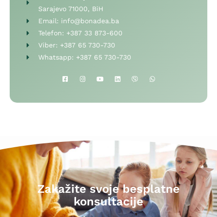
Sarajevo 71000, BiH
Email:
info@bonadea.ba
Telefon:
+387 33 873-600
Viber:
+387 65 730-730
Whatsapp:
+387 65 730-730
Zakažite svoje besplatne
konsultacije