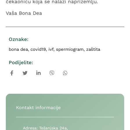
čekaonicu koja se nalazi naprizemlju.
Vaša Bona Dea
Oznake:
bona dea
,
covid19
,
ivf
,
spermiogram
,
zaštita
Podijelite:
Kontakt informacije
Adresa:
Tešanjska 24a,