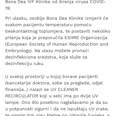
Bona Dea IVF Klinike od širenja virusa COVID-
19.
Pri ulasku, osoblje Bona Dea Klinike izmjerit će
svakom pacijentu temperaturu pomoću
beskontaktnog toplomjera, te postaviti nekoliko
pitanja koja je preporučila ESHRE Organizacija
(European Society of Human Reproduction and
Embryology). Na ulazu možete pronaći
dezinfekciona sredstva, koja služe za
dezinfekciju ruku.
U svakoj prostoriji u kojoj borave pacijenti
(kancelarije doktora, sobe za preglede, odjel
finansija..) nalazi se UV CLEANER
RECIRCULATOR koji u sebi ima po dvije UV
lampe. Ono što posebno naglašavamo je da su
u potpunosti sigurni i da ne ispuštaju UV zrake,
te samim tim nisu štetne po zdravlje čovjeka, a