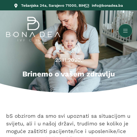
Tešanjska 24a, Sarajevo 71000, BiH
info@bonadea.ba
25.11.2020.
Brinemo o vašem zdravlju
bS obzirom da smo svi upoznati sa situacijom u
svijetu, ali i u našoj državi, trudimo se koliko je
moguće zaštititi pacijente/ice i uposlenike/ice