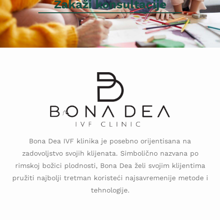
Zakaži konsultacije
Bona Dea IVF klinika je posebno orijentisana na
zadovoljstvo svojih klijenata. Simbolično nazvana po
rimskoj božici plodnosti, Bona Dea želi svojim klijentima
pružiti najbolji tretman koristeći najsavremenije metode i
tehnologije.